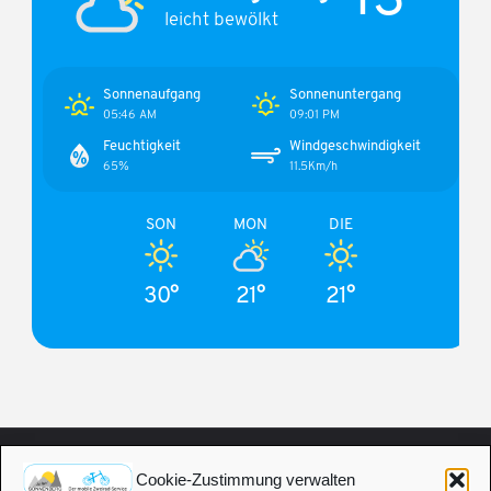
leicht bewölkt
Sonnenaufgang
Sonnenuntergang
05:46 AM
09:01 PM
Feuchtigkeit
Windgeschwindigkeit
65%
11.5Km/h
SON
MON
DIE
30°
21°
21°
Cookie-Zustimmung verwalten