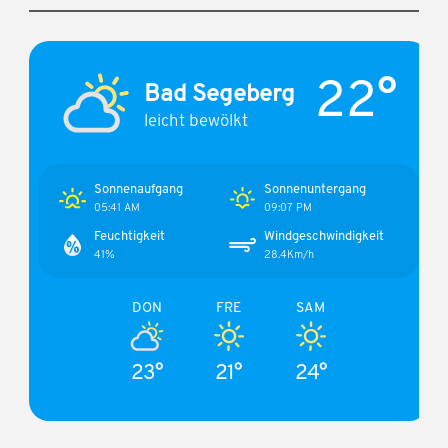
22°
Bad Segeberg
leicht bewölkt
Sonnenaufgang
Sonnenuntergang
05:41 AM
09:07 PM
Feuchtigkeit
Windgeschwindigkeit
41%
28.4Km/h
DON
FRE
SAM
23°
21°
24°