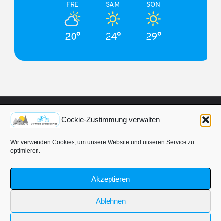
FRE
SAM
SON
20°
24°
29°
Cookie-Zustimmung verwalten
COOKIE-RICHTLINIE (EU)
|
DATENSCHUTZERKLÄRUNG
|
IMPRESSUM
|
Wir verwenden Cookies, um unsere Website und unseren Service zu
optimieren.
WIDERRUFSRECHT
|
ALLGEMEINE GESCHÄFTSBEDINGUNGEN
|
VERSANDKOSTEN
|
KONTAKT
Akzeptieren
©2021 Thorsten Sonnenberg - Dat löppt! Mobiler Zweirad Service
Ablehnen