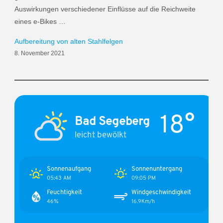
Auswirkungen verschiedener Einflüsse auf die Reichweite
eines e-Bikes …
Aufbereitung von alten Stahlfelgen
8. November 2021
18°
Bad Segeberg
leicht bewölkt
Sonnenaufgang
Sonnenuntergang
05:43 AM
09:05 PM
Feuchtigkeit
Windgeschwindigkeit
46%
16.9Km/h