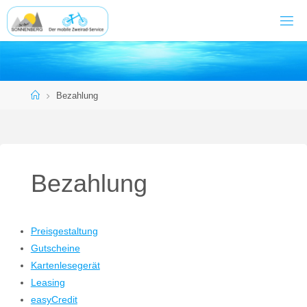
Zum
Inhalt
springen
Start
Bezahlung
Bezahlung
Preisgestaltung
Gutscheine
Kartenlesegerät
Leasing
easyCredit