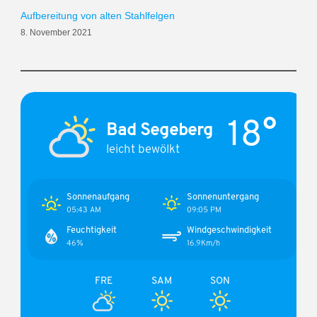
Aufbereitung von alten Stahlfelgen
8. November 2021
18°
Bad Segeberg
leicht bewölkt
Sonnenaufgang
Sonnenuntergang
05:43 AM
09:05 PM
Feuchtigkeit
Windgeschwindigkeit
46%
16.9Km/h
FRE
SAM
SON