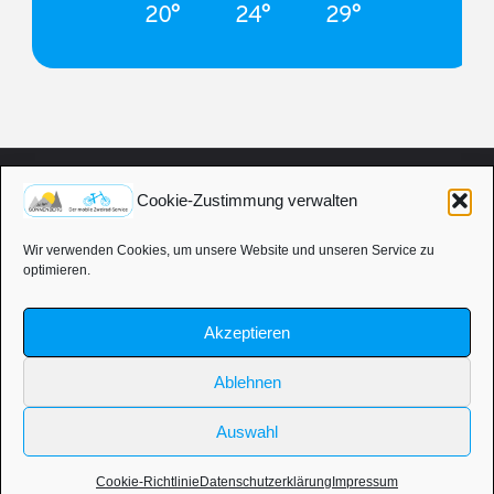
20°
24°
29°
Cookie-Zustimmung verwalten
COOKIE-RICHTLINIE (EU)
|
DATENSCHUTZERKLÄRUNG
|
IMPRESSUM
|
Wir verwenden Cookies, um unsere Website und unseren Service zu
optimieren.
WIDERRUFSRECHT
|
ALLGEMEINE GESCHÄFTSBEDINGUNGEN
|
Akzeptieren
VERSANDKOSTEN
|
KONTAKT
©2021 Thorsten Sonnenberg - Dat löppt! Mobiler Zweirad Service
Ablehnen
Auswahl
Präsentiert von
Fluida
&
WordPress.
Cookie-Richtlinie
Datenschutzerklärung
Impressum